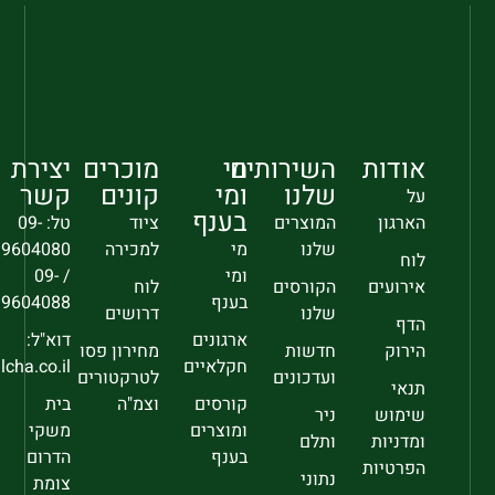
אודות
השירותים
מי
מוכרים
יצירת
שלנו
ומי
קונים
קשר
על
בענף
הארגון
המוצרים
ציוד
טל: 09-
שלנו
מי
למכירה
9604080
לוח
ומי
/ 09-
אירועים
הקורסים
לוח
בענף
9604088
שלנו
דרושים
הדף
ארגונים
דוא"ל:
הירוק
חדשות
מחירון פסו
חקלאיים
sec@falcha.co.il
ועדכונים
לטרקטורים
תנאי
קורסים
וצמ"ה
בית
שימוש
ניר
ומוצרים
משקי
ומדניות
ותלם
בענף
הדרום
הפרטיות
נתוני
צומת