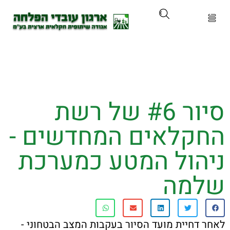
ארגון
ים ושירותים
סיור #6 של רשת
ים והכשרות
קלאים המחדשים -
ת ועדכונים
הול המטע כמערכת
ותלם
מה
אירועים
דחיית מועד הסיור בעקבות המצב הבטחוני -