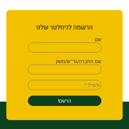
הרשמה לניוזלטר שלנו
שם
שם החברה/גד''ש/משק