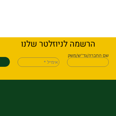
הרשמה לניוזלטר שלנו
שם החברה/גד''ש/משק