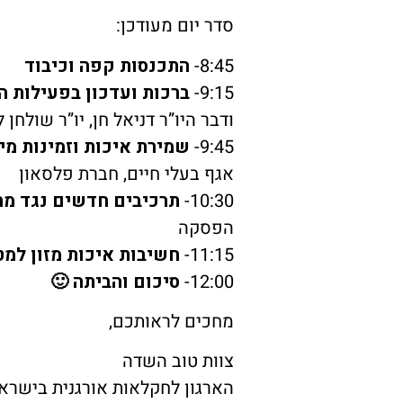
סדר יום מעודכן:
8:45-
התכנסות קפה וכיבוד
9:15-
ברכות ועדכון בפעילות הא
ודבר היו”ר דניאל חן, יו”ר שולחן ל
9:45-
שמירת איכות וזמינות מי
אגף בעלי חיים, חברת פלסאון
10:30-
תרכיבים חדשים נגד מח
הפסקה
11:15-
חשיבות איכות מזון למט
12:00-
סיכום והביתה 🙂
מחכים לראותכם,
צוות טוב השדה
הארגון לחקלאות אורגנית בישרא