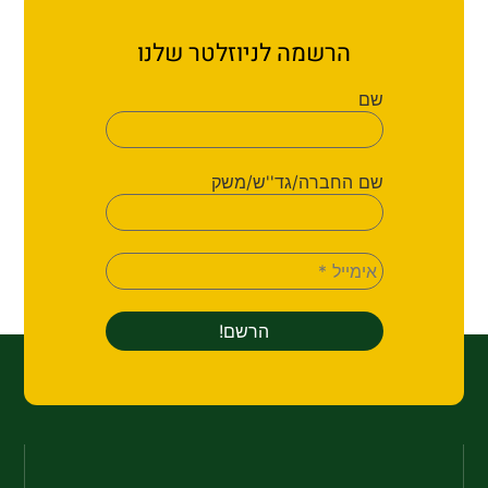
הרשמה לניוזלטר שלנו
שם
שם החברה/גד''ש/משק