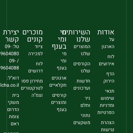
אודות
השירותים
מי
מוכרים
יצירת
שלנו
ומי
קונים
קשר
על
בענף
הארגון
המוצרים
ציוד
טל: 09-
שלנו
מי
למכירה
9604080
לוח
ומי
/ 09-
אירועים
הקורסים
לוח
בענף
9604088
שלנו
דרושים
הדף
ארגונים
דוא"ל:
הירוק
חדשות
מחירון פסו
חקלאיים
sec@falcha.co.il
ועדכונים
לטרקטורים
תנאי
קורסים
וצמ"ה
בית
שימוש
ניר
ומוצרים
משקי
ומדניות
ותלם
בענף
הדרום
הפרטיות
נתוני
צומת
הצהרת
משקעים
ראם
נגישות