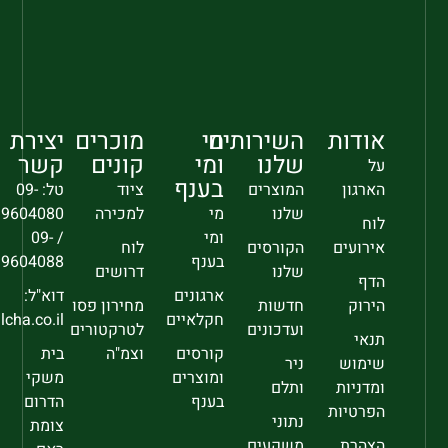
אודות
השירותים
מי
מוכרים
יצירת
שלנו
ומי
קונים
קשר
על
בענף
הארגון
המוצרים
ציוד
טל: 09-
שלנו
מי
למכירה
9604080
לוח
ומי
/ 09-
אירועים
הקורסים
לוח
בענף
9604088
שלנו
דרושים
הדף
ארגונים
דוא"ל:
הירוק
חדשות
מחירון פסו
חקלאיים
sec@falcha.co.il
ועדכונים
לטרקטורים
תנאי
קורסים
וצמ"ה
בית
שימוש
ניר
ומוצרים
משקי
ומדניות
ותלם
בענף
הדרום
הפרטיות
נתוני
צומת
הצהרת
משקעים