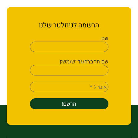
ת קשר
ון ארגון עובדי הפלחה
הרשמה לניוזלטר שלנו
הירוק
שם
שם החברה/גד''ש/משק