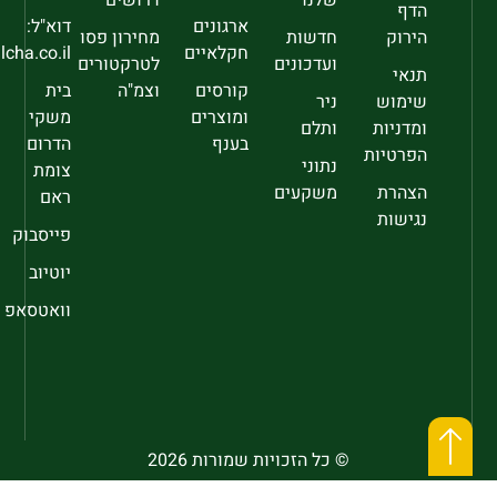
שלנו
דרושים
הדף
ארגונים
דוא"ל:
הירוק
חדשות
מחירון פסו
חקלאיים
sec@falcha.co.il
ועדכונים
לטרקטורים
תנאי
קורסים
וצמ"ה
בית
שימוש
ניר
ומוצרים
משקי
ומדניות
ותלם
בענף
הדרום
הפרטיות
נתוני
צומת
הצהרת
משקעים
ראם
נגישות
פייסבוק
יוטיוב
וואטסאפ
© כל הזכויות שמורות 2026