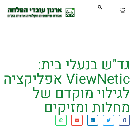
ארגון
ים ושירותים
ש בנעלי בית:
ים והכשרות
ViewNetic אפליקציה
ת ועדכונים
ילוי מוקדם של
ותלם
לות ומזיקים
אירועים