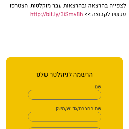
ת קשר
ה בהרצאה ובהרצאות עבר מוקלטות, הצטרפו
 לקבוצה >>
http://bit.ly/3iSmv8h
ון ארגון עובדי הפלחה
הירוק
הרשמה לניוזלטר שלנו
שם
שם החברה/גד''ש/משק