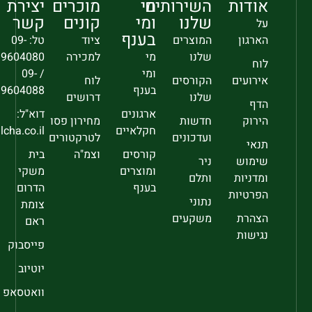
אודות
השירותים
מי
מוכרים
יצירת
שלנו
ומי
קונים
קשר
על
בענף
הארגון
המוצרים
ציוד
טל: 09-
שלנו
מי
למכירה
9604080
לוח
ומי
/ 09-
אירועים
הקורסים
לוח
בענף
9604088
שלנו
דרושים
הדף
ארגונים
דוא"ל:
הירוק
חדשות
מחירון פסו
חקלאיים
sec@falcha.co.il
ועדכונים
לטרקטורים
תנאי
קורסים
וצמ"ה
בית
שימוש
ניר
ומוצרים
משקי
ומדניות
ותלם
בענף
הדרום
הפרטיות
נתוני
צומת
הצהרת
משקעים
ראם
נגישות
פייסבוק
יוטיוב
וואטסאפ