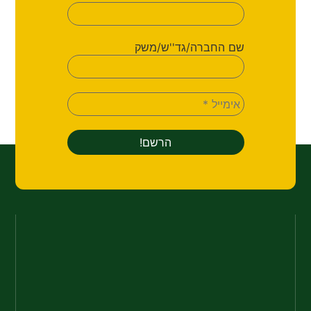
שם החברה/גד''ש/משק