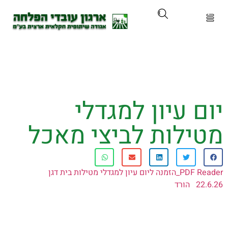
ארגון
ים ושירותים
 עיון למגדלי
ים והכשרות
ילות לביצי מאכל
ת ועדכונים
ותלם
PDF Reader_הזמנה ליום עיון למגדלי מטילות בית דגן
2
הורד
אירועים