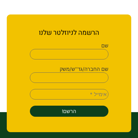
ת קשר
ון ארגון עובדי הפלחה
הרשמה לניוזלטר שלנו
הירוק
שם
שם החברה/גד''ש/משק