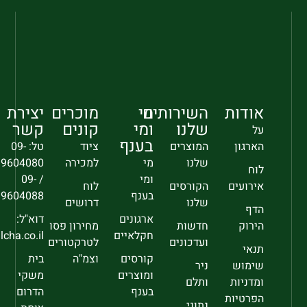
אודות
השירותים
מי
מוכרים
יצירת
שלנו
ומי
קונים
קשר
על
בענף
הארגון
המוצרים
ציוד
טל: 09-
שלנו
מי
למכירה
9604080
לוח
ומי
/ 09-
אירועים
הקורסים
לוח
בענף
9604088
שלנו
דרושים
הדף
ארגונים
דוא"ל:
הירוק
חדשות
מחירון פסו
חקלאיים
sec@falcha.co.il
ועדכונים
לטרקטורים
תנאי
קורסים
וצמ"ה
בית
שימוש
ניר
ומוצרים
משקי
ומדניות
ותלם
בענף
הדרום
הפרטיות
נתוני