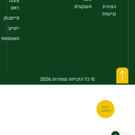
צומת
הצהרת
משקעים
ראם
נגישות
פייסבוק
יוטיוב
וואטסאפ
© כל הזכויות שמורות 2026
רישום
לניוזלטר