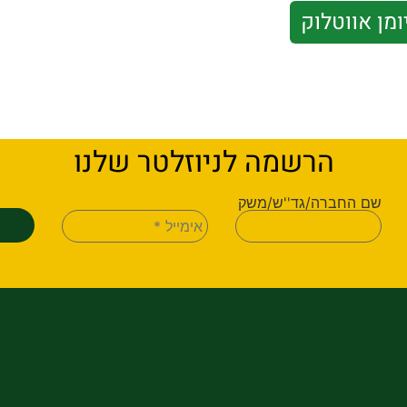
ומן אווטלוק
הרשמה לניוזלטר שלנו
שם החברה/גד''ש/משק