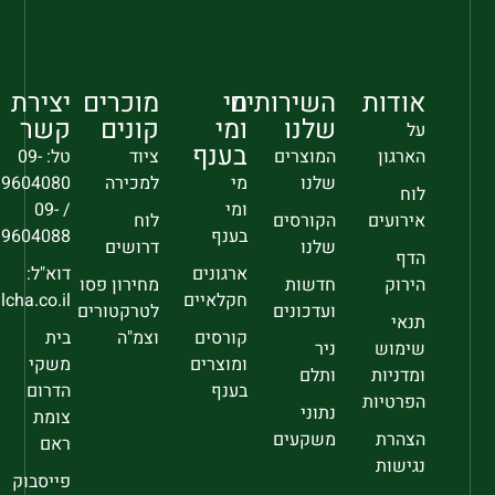
אודות
השירותים
מי
מוכרים
יצירת
שלנו
ומי
קונים
קשר
על
בענף
הארגון
המוצרים
ציוד
טל: 09-
שלנו
מי
למכירה
9604080
לוח
ומי
/ 09-
אירועים
הקורסים
לוח
בענף
9604088
שלנו
דרושים
הדף
ארגונים
דוא"ל:
הירוק
חדשות
מחירון פסו
חקלאיים
sec@falcha.co.il
ועדכונים
לטרקטורים
תנאי
קורסים
וצמ"ה
בית
שימוש
ניר
ומוצרים
משקי
ומדניות
ותלם
בענף
הדרום
הפרטיות
נתוני
צומת
הצהרת
משקעים
ראם
נגישות
פייסבוק