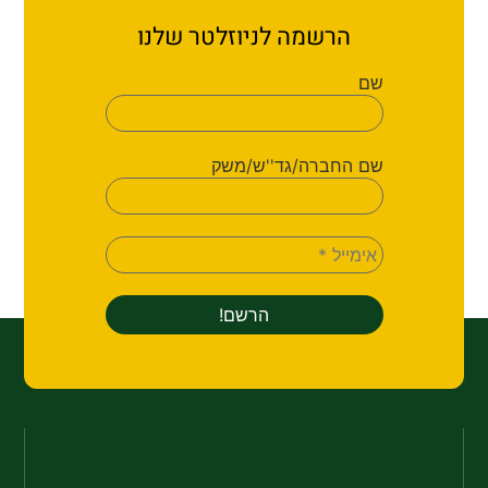
הרשמה לניוזלטר שלנו
שם
שם החברה/גד''ש/משק